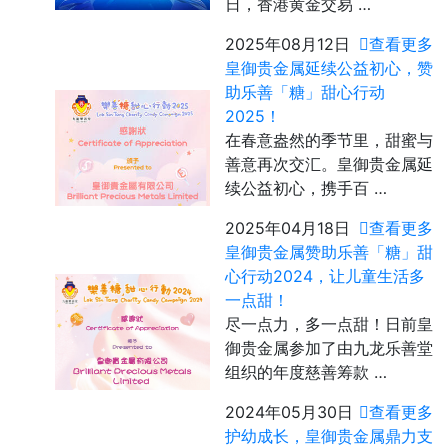
日，香港黄金交易 …
2025年08月12日
查看更多
皇御贵金属延续公益初心，赞
助乐善「糖」甜心行动
2025！
在春意盎然的季节里，甜蜜与
善意再次交汇。皇御贵金属延
续公益初心，携手百 …
2025年04月18日
查看更多
皇御贵金属赞助乐善「糖」甜
心行动2024，让儿童生活多
一点甜！
尽一点力，多一点甜！日前皇
御贵金属参加了由九龙乐善堂
组织的年度慈善筹款 …
2024年05月30日
查看更多
护幼成长，皇御贵金属鼎力支