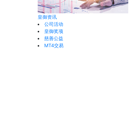
皇御资讯
公司活动
皇御奖项
慈善公益
MT4交易