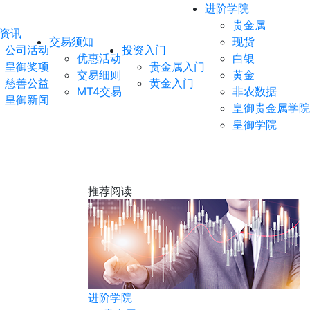
进阶学院
贵金属
资讯
交易须知
现货
公司活动
投资入门
优惠活动
白银
皇御奖项
贵金属入门
交易细则
黄金
慈善公益
黄金入门
MT4交易
非农数据
皇御新闻
皇御贵金属学院
皇御学院
推荐阅读
非农数据
进阶学院