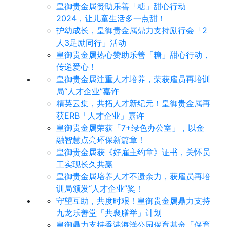
皇御贵金属赞助乐善「糖」甜心行动
2024，让儿童生活多一点甜！
护幼成长，皇御贵金属鼎力支持励行会「2
人3足励同行」活动
皇御贵金属热心赞助乐善「糖」甜心行动，
传递爱心！
皇御贵金属注重人才培养，荣获雇员再培训
局“人才企业”嘉许
精英云集，共拓人才新纪元！皇御贵金属再
获ERB「人才企业」嘉许
皇御贵金属荣获「7+绿色办公室」，以金
融智慧点亮环保新篇章！
皇御贵金属获《好雇主约章》证书，关怀员
工实现长久共赢
皇御贵金属培养人才不遗余力，获雇员再培
训局颁发“人才企业”奖！
守望互助，共度时艰！皇御贵金属鼎力支持
九龙乐善堂「共襄膳举」计划
皇御鼎力支持香港海洋公园保育基金「保育