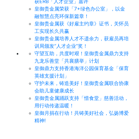
获ERB「人才企业」嘉许
皇御贵金属荣获「7+绿色办公室」，以金
融智慧点亮环保新篇章！
皇御贵金属获《好雇主约章》证书，关怀员
工实现长久共赢
皇御贵金属培养人才不遗余力，获雇员再培
训局颁发“人才企业”奖！
守望互助，共度时艰！皇御贵金属鼎力支持
九龙乐善堂「共襄膳举」计划
皇御鼎力支持香港海洋公园保育基金「保育
英雄支援计划」
守护未来，铸造美好！皇御贵金属联合协康
会助儿童健康成长
皇御贵金属踊跃支持「惜食堂」慈善活动，
用行动传递温暖！
皇御月捐在行动！共铸美好社会，弘扬博爱
精神!