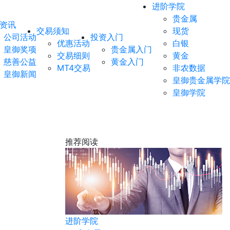
进阶学院
贵金属
资讯
交易须知
现货
公司活动
投资入门
优惠活动
白银
皇御奖项
贵金属入门
交易细则
黄金
慈善公益
黄金入门
MT4交易
非农数据
皇御新闻
皇御贵金属学院
皇御学院
推荐阅读
非农数据
进阶学院