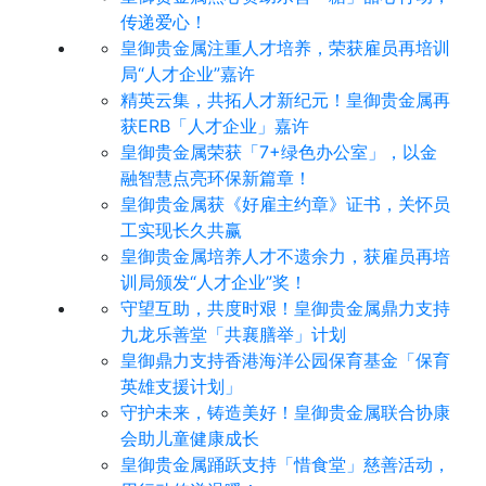
传递爱心！
皇御贵金属注重人才培养，荣获雇员再培训
局“人才企业”嘉许
精英云集，共拓人才新纪元！皇御贵金属再
获ERB「人才企业」嘉许
皇御贵金属荣获「7+绿色办公室」，以金
融智慧点亮环保新篇章！
皇御贵金属获《好雇主约章》证书，关怀员
工实现长久共赢
皇御贵金属培养人才不遗余力，获雇员再培
训局颁发“人才企业”奖！
守望互助，共度时艰！皇御贵金属鼎力支持
九龙乐善堂「共襄膳举」计划
皇御鼎力支持香港海洋公园保育基金「保育
英雄支援计划」
守护未来，铸造美好！皇御贵金属联合协康
会助儿童健康成长
皇御贵金属踊跃支持「惜食堂」慈善活动，