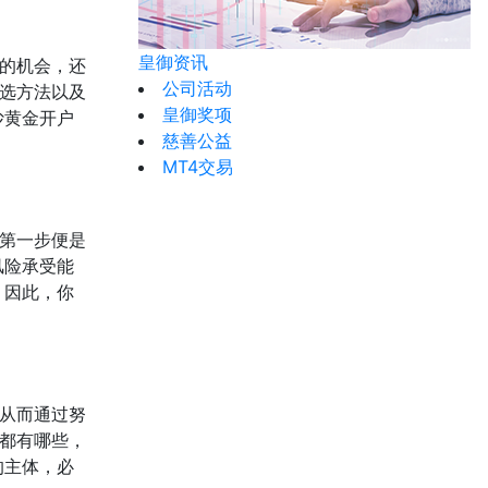
皇御资讯
的机会，还
公司活动
选方法以及
皇御奖项
炒黄金开户
慈善公益
MT4交易
第一步便是
风险承受能
。因此，你
从而通过努
都有哪些，
的主体，必