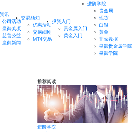
进阶学院
贵金属
资讯
交易须知
现货
公司活动
投资入门
优惠活动
白银
皇御奖项
贵金属入门
交易细则
黄金
慈善公益
黄金入门
MT4交易
非农数据
皇御新闻
皇御贵金属学院
皇御学院
推荐阅读
非农数据
进阶学院